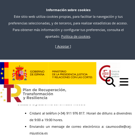
Información sobre cookies
Este sitio web utiliza cookies propias, para facilitar la navegación y tus
preferencias seleccionadas, y de terceros, para realizar estadísticas de acceso.
Para obtener más información y configurar tus preferencias, consulta el
apartado.
Política de cookies
.
[ Aceptar ]
Vés
al
Inici
PMF - Aula Global
contingut
Preguntes Freqüents (FAQs)
Contactar amb Centre d'Atenció a Usuaris CAU
Moodle
Es pot realitzar qualsevol consulta relacionada amb problemes tècnics o
d'accés a la plataforma de formació Moodle
Cridant al telèfon (+34) 911 976 817. Horari de dilluns a divendres
de 9:00 a 19:00 hores.
Enviando un mensaje de correo electrónico a: caumoodle@cej-
mjusticia.es