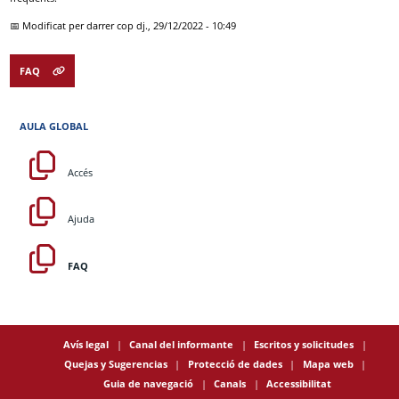
📅 Modificat per darrer cop
dj., 29/12/2022 - 10:49
FAQ
AULA GLOBAL
Accés
Ajuda
FAQ
Avís legal
Canal del informante
Escritos y solicitudes
Quejas y Sugerencias
Protecció de dades
Mapa web
Guia de navegació
Canals
Accessibilitat