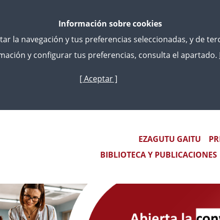
Información sobre cookies
litar la navegación y tus preferencias seleccionadas, y de te
ación y configurar tus preferencias, consulta el apartado.
[ Aceptar ]
Skip
to
main
 EQUIPOS DOCENTES PARA EL CURSO SELECTIVO DE LA 
content
 INTCF
Main navigation
EZAGUTU GAITU
PR
BIBLIOTECA Y PUBLICACIONES