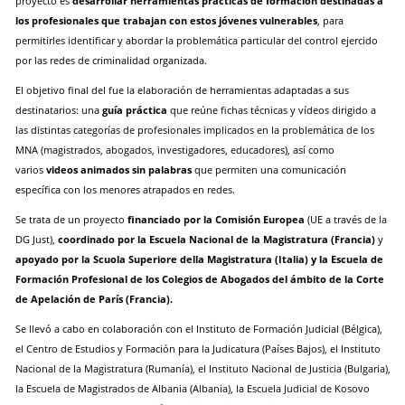
proyecto es
desarrollar herramientas prácticas de formación destinadas a
los profesionales que trabajan con estos jóvenes vulnerables
, para
permitirles identificar y abordar la problemática particular del control ejercido
por las redes de criminalidad organizada.
El objetivo final del fue la elaboración de herramientas adaptadas a sus
destinatarios: una
guía práctica
que reúne fichas técnicas y vídeos dirigido a
las distintas categorías de profesionales implicados en la problemática de los
MNA (magistrados, abogados, investigadores, educadores), así como
varios
videos animados sin palabras
que permiten una comunicación
específica con los menores atrapados en redes.
Se trata de un proyecto
financiado por la
Comisión Europea
(UE a través de la
DG Just),
coordinado por la Escuela Nacional de la Magistratura (Francia)
y
apoyado por la Scuola Superiore della Magistratura (Italia) y la Escuela de
Formación Profesional de los Colegios de Abogados del ámbito de la Corte
de Apelación de París (Francia).
Se llevó a cabo en colaboración con el Instituto de Formación Judicial (Bélgica),
el Centro de Estudios y Formación para la Judicatura (Países Bajos), el Instituto
Nacional de la Magistratura (Rumanía), el Instituto Nacional de Justicia (Bulgaria),
la Escuela de Magistrados de Albania (Albania), la Escuela Judicial de Kosovo