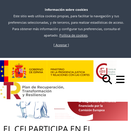
Información sobre cookies
Este sitio web utiliza cookies propias, para facilitar la navegación y tus
preferencias seleccionadas, y de terceros, para realizar estadísticas de acceso.
Para obtener más información y configurar tus preferencias, consulta el
apartado.
Política de cookies
.
[ Aceptar ]
Vés
al
Inici
Noticias
contingut
EL CEJ PARTICIPA EN EL PROYECTO “JUST CHILD” LIDERADO POR LA
ESCUELA NACIONAL DE LA MAGISTRATURA (ENM) DE FRANCIA
EL CEJ PARTICIPA EN EL