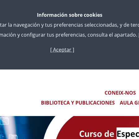
Información sobre cookies
litar la navegación y tus preferencias seleccionadas, y de te
ación y configurar tus preferencias, consulta el apartado.
[ Aceptar ]
Vés
al
contingut
SPECIALIZACIÓN UNIVERSITARIA EN CONTROL E INVESTIG
ITCO
Main navigation
CONEIX-NOS
BIBLIOTECA Y PUBLICACIONES
AULA G