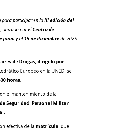
 para participar en la
III edición del
rganizado por el
Centro de
e junio y el 15 de diciembre
de 2026
rsores de Drogas
,
dirigido por
Catedrático Europeo en la UNED, se
500 horas
.
on el mantenimiento de la
 de Seguridad
,
Personal Militar
,
al
.
ón efectiva de la
matrícula
, que