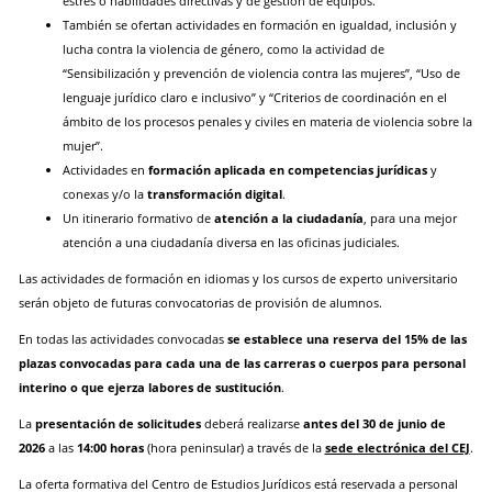
estrés o habilidades directivas y de gestión de equipos.
También se ofertan actividades en formación en igualdad, inclusión y
lucha contra la violencia de género, como la actividad de
“Sensibilización y prevención de violencia contra las mujeres”, “Uso de
lenguaje jurídico claro e inclusivo” y “Criterios de coordinación en el
ámbito de los procesos penales y civiles en materia de violencia sobre la
mujer”.
Actividades en
formación aplicada en competencias jurídicas
y
conexas y/o la
transformación digital
.
Un itinerario formativo de
atención a la ciudadanía
, para una mejor
atención a una ciudadanía diversa en las oficinas judiciales.
Las actividades de formación en idiomas y los cursos de experto universitario
serán objeto de futuras convocatorias de provisión de alumnos.
En todas las actividades convocadas
se establece una reserva del 15% de las
plazas convocadas para cada una de las carreras o cuerpos para personal
interino o que ejerza labores de sustitución
.
La
presentación de solicitudes
deberá realizarse
antes del 30 de junio de
2026
a las
14:00 horas
(hora peninsular) a través de la
sede electrónica del CEJ
.
La oferta formativa del Centro de Estudios Jurídicos está reservada a personal