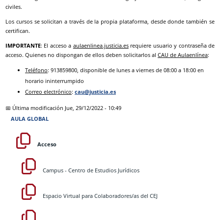
civiles.
Los cursos se solicitan a través de la propia plataforma, desde donde también se
certifican.
IMPORTANTE
: El acceso a
aulaenlinea.justicia.es
requiere usuario y contraseña de
acceso. Quienes no dispongan de ellos deben solicitarlos al
CAU de Aulaenlínea
:
Teléfono
: 913859800, disponible de lunes a viernes de 08:00 a 18:00 en
horario ininterrumpido
Correo electrónico
:
cau@justicia.es
📅 Última modificación
Jue, 29/12/2022 - 10:49
AULA GLOBAL
Acceso
Campus - Centro de Estudios Jurídicos
Espacio Virtual para Colaboradores/as del CEJ