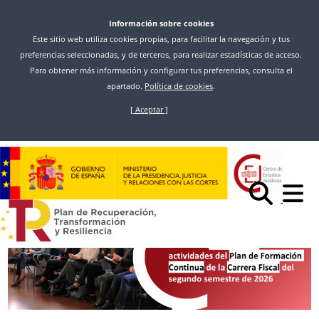
Información sobre cookies
Este sitio web utiliza cookies propias, para facilitar la navegación y tus
preferencias seleccionadas, y de terceros, para realizar estadísticas de acceso.
Para obtener más información y configurar tus preferencias, consulta el
apartado.
Política de cookies
.
[ Aceptar ]
Pasar
al
Inicio
Noticias
contenido
ABIERTA LA CONVOCATORIA DE ACTIVIDADES DEL PLAN DE
principal
FORMACIÓN CONTINUA DE LA CARRERA FISCAL PARA EL SEGUNDO
SEMESTRE DE 2026