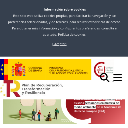
Información sobre cookies
Este sitio web utiliza cookies propias, para facilitar la navegación y tus
preferencias seleccionadas, y de terceros, para realizar estadísticas de acceso.
Para obtener más información y configurar tus preferencias, consulta el
apartado.
Política de cookies
.
[ Aceptar ]
Pasar
al
Inicio
Noticias
contenido
CONVOCATORIA DIRIGIDA A LA CARRERA FISCAL PARA ASISTIR A
principal
SEMINARIOS EN MATERIA DE MEDIO AMBIENTE DE LA ACADEMIA DE
DERECHO EUROPEO (ERA)