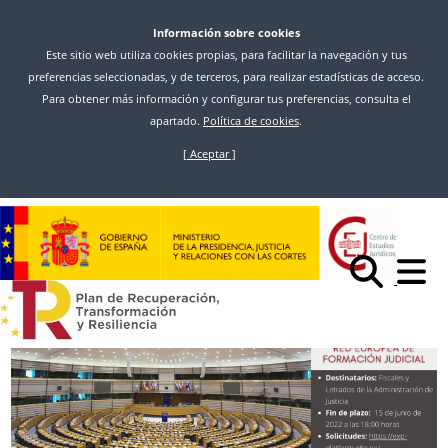
Información sobre cookies
Este sitio web utiliza cookies propias, para facilitar la navegación y tus
preferencias seleccionadas, y de terceros, para realizar estadísticas de acceso.
Para obtener más información y configurar tus preferencias, consulta el
apartado.
Política de cookies
.
[ Aceptar ]
Pasar
al
Inicio
Noticias
contenido
CONVOCATORIA DE PLAZAS PARA PARTICIPAR EN VISITAS DE
principal
ESTUDIOS DE LA REFJ-EJTN, DIRIGIDAS A FISCALES Y LETRADOS DE LA
ADMINISTRACIÓN DE JUSTICIA.