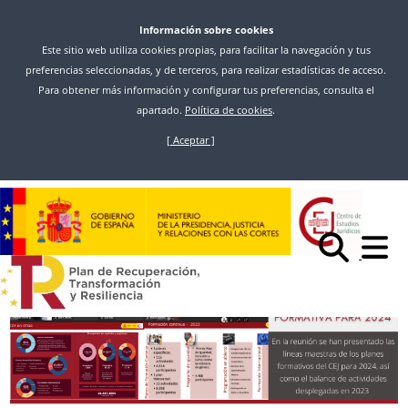
Información sobre cookies
Este sitio web utiliza cookies propias, para facilitar la navegación y tus
preferencias seleccionadas, y de terceros, para realizar estadísticas de acceso.
Para obtener más información y configurar tus preferencias, consulta el
apartado.
Política de cookies
.
[ Aceptar ]
Pasar
al
Inicio
Noticias
contenido
EL CEJ EXPONE A LA COMISIÓN PEDAGÓGICA LAS LÍNEAS PRINCIPALES
principal
DE LA PROPUESTA FORMATIVA PARA 2024