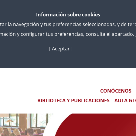
Información sobre cookies
litar la navegación y tus preferencias seleccionadas, y de te
ación y configurar tus preferencias, consulta el apartado.
[ Aceptar ]
Pasar
al
contenido
IVO DE LA 47ª PROMOCIÓN DEL CUERPO DE LAJ, PROMOCI
principal
Main navigation
CONÓCENOS
BIBLIOTECA Y PUBLICACIONES
AULA GL