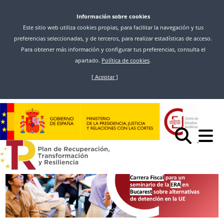
Información sobre cookies
Este sitio web utiliza cookies propias, para facilitar la navegación y tus
preferencias seleccionadas, y de terceros, para realizar estadísticas de acceso.
Para obtener más información y configurar tus preferencias, consulta el
apartado.
Política de cookies
.
[ Aceptar ]
Skip
to
Hasi
Berriak
main
ABIERTA LA CONVOCATORIA DIRIGIDA A FISCALES PARA PARTICIPAR
content
EN EL SEMINARIO DE LA ERA “FRAMEWORK DECISIONS 829 AND THEIR
IMPACT ON ALTERNATIVES IN THE EU” EN BUCAREST