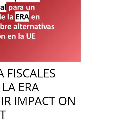
A FISCALES
 LA ERA
IR IMPACT ON
T