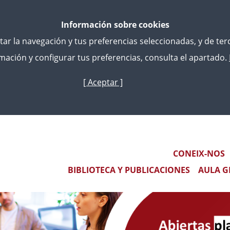
Información sobre cookies
litar la navegación y tus preferencias seleccionadas, y de te
ación y configurar tus preferencias, consulta el apartado.
[ Aceptar ]
Vés
al
contingut
RIGIDA A FISCALES PARA PARTICIPAR EN EL SEMINARIO
CT ON ALTERNATIVES IN THE EU” EN BUCAREST
Main navigation
CONEIX-NOS
BIBLIOTECA Y PUBLICACIONES
AULA G