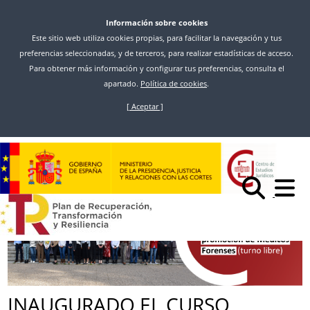
Información sobre cookies
Este sitio web utiliza cookies propias, para facilitar la navegación y tus
preferencias seleccionadas, y de terceros, para realizar estadísticas de acceso.
Para obtener más información y configurar tus preferencias, consulta el
apartado.
Política de cookies
.
[ Aceptar ]
Vés
al
Inici
Noticias
contingut
INAUGURADO EL CURSO SELECTIVO DE LA 31ª PROMOCIÓN DE ACCESO
AL CUERPO NACIONAL DE MÉDICOS FORENSES (TURNO LIBRE)
INAUGURADO EL CURSO