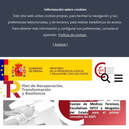
Información sobre cookies
Este sitio web utiliza cookies propias, para facilitar la navegación y tus
preferencias seleccionadas, y de terceros, para realizar estadísticas de acceso.
Para obtener más información y configurar tus preferencias, consulta el
apartado.
Política de cookies
.
[ Aceptar ]
Skip
to
Hasi
Berriak
main
ABIERTA LA CONVOCATORIA DE ACTIVIDADES DE FORMACIÓN
content
CONTINUA DEL PRIMER SEMESTRE DE 2025 PARA LAJ, MÉDICOS FORENSES,
FACULTATIVOS DEL INTCF Y ABOGADOS DEL ESTADO