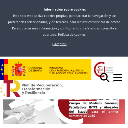
Información sobre cookies
Este sitio web utiliza cookies propias, para facilitar la navegación y tus
preferencias seleccionadas, y de terceros, para realizar estadísticas de acceso.
Para obtener más información y configurar tus preferencias, consulta el
apartado.
Política de cookies
.
[ Aceptar ]
Pasar
al
Inicio
Noticias
contenido
ABIERTA LA CONVOCATORIA DE ACTIVIDADES DE FORMACIÓN
principal
CONTINUA DEL PRIMER SEMESTRE DE 2025 PARA LAJ, MÉDICOS FORENSES,
FACULTATIVOS DEL INTCF Y ABOGADOS DEL ESTADO