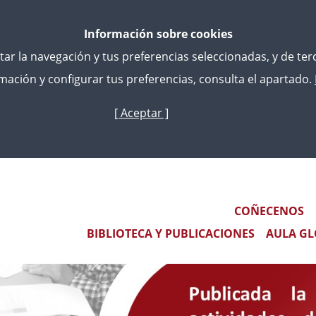
Información sobre cookies
litar la navegación y tus preferencias seleccionadas, y de te
ación y configurar tus preferencias, consulta el apartado.
[ Aceptar ]
Ir
o
contido
 ACTIVIDADES DE FORMACIÓN CONTINUA DEL PRIMER SE
principal
VOS DEL INTCF Y ABOGADOS DEL ESTADO
Main navigation
COÑECENOS
BIBLIOTECA Y PUBLICACIONES
AULA GL