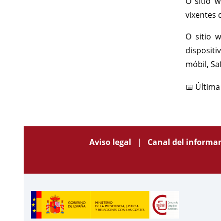
O sitio 
vixentes 
O sitio
dispositi
móbil, Sa
📅 Última
Aviso legal
Canal del informa