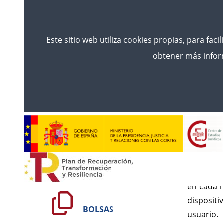
Este sitio web utiliza cookies propias, para faci
obtener más inform
Inicio
Accesibilidade
Int
COÑECENOS
O sitio 
interese
FORMACIÓN
en cada 
dispositi
BOLSAS
usuario.