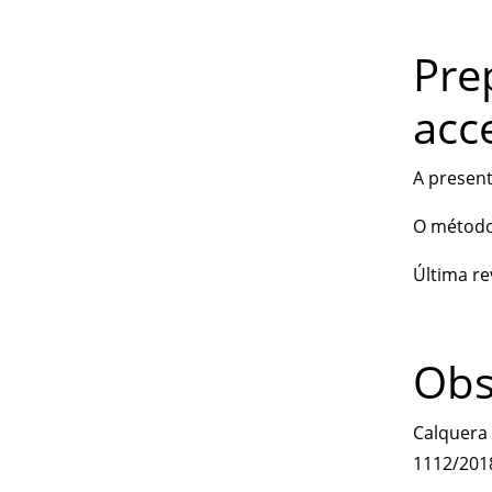
Pre
acc
A present
O método 
Última re
Obs
Calquera 
1112/201