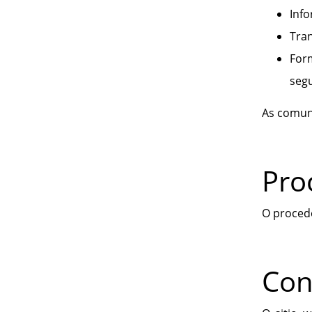
Info
Tran
For
seg
As comuni
Pro
O procede
Con