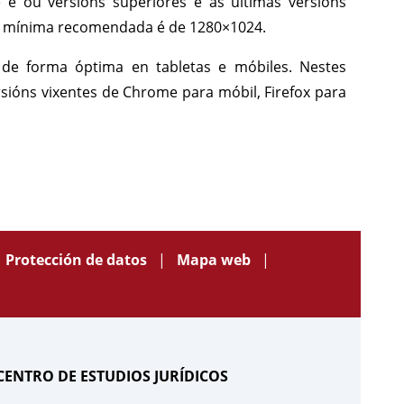
 e ou versións superiores e as últimas versións
web mínima recomendada é de 1280×1024.
 de forma óptima en tabletas e móbiles. Nestes
ersións vixentes de Chrome para móbil, Firefox para
Protección de datos
Mapa web
CENTRO DE ESTUDIOS JURÍDICOS