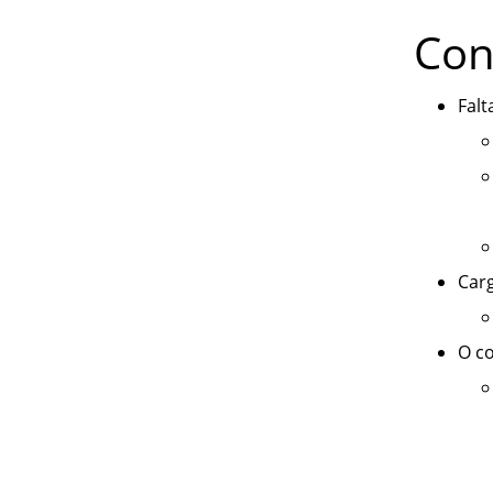
Con
Falt
Car
O co