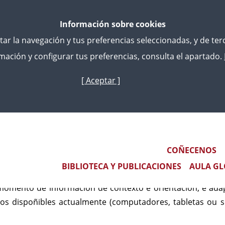
Información sobre cookies
litar la navegación y tus preferencias seleccionadas, y de te
ación y configurar tus preferencias, consulta el apartado.
[ Aceptar ]
Ir
o
contido
principal
rodución
Main navigation
COÑECENOS
web do Centro de Estudos Xurídicos estruturouse atend
BIBLIOTECA Y PUBLICACIONES
AULA GL
 para o cidadán. Así mesmo, configurouse seguindo un sis
momento de información de contexto e orientación, e adá
vos dispoñibles actualmente (computadores, tabletas ou s