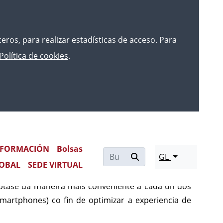
rceros, para realizar estadísticas de acceso. Para
Política de cookies
.
FORMACIÓN
Bolsas
GL
endo a unha organización temática próxima e de
OBAL
SEDE VIRTUAL
tema de navegación que permite ao usuario dispor
ptase da maneira máis conveniente a cada un dos
martphones) co fin de optimizar a experiencia de