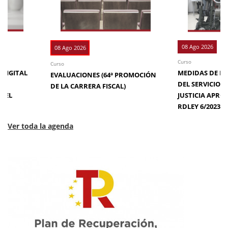
08 Ago 2026
08 Ago 2026
Curso
Curso
 DIGITAL
MEDIDAS DE EFI
EVALUACIONES (64ª PROMOCIÓN
DE
DEL SERVICIO 
DE LA CARRERA FISCAL)
N EL
JUSTICIA APRO
RDLEY 6/2023
Ver toda la agenda