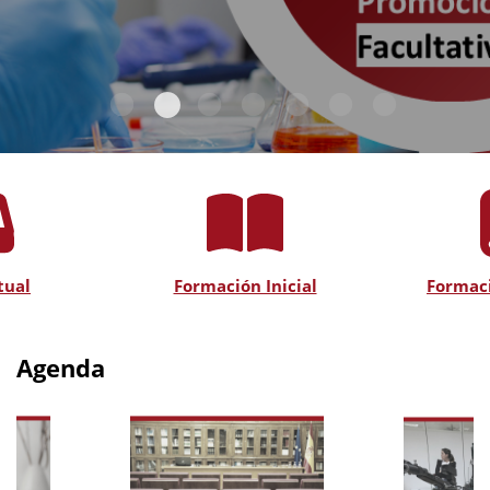
tual
Formación Inicial
Formac
Agenda