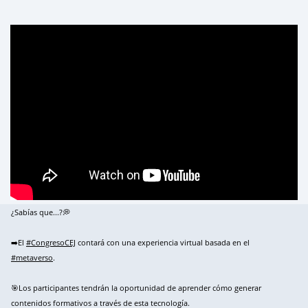
¿Sabías que...?💭
➡️El
#CongresoCEJ
contará con una experiencia virtual basada en el
#metaverso
.
🎯Los participantes tendrán la oportunidad de aprender cómo generar
contenidos formativos a través de esta tecnología.