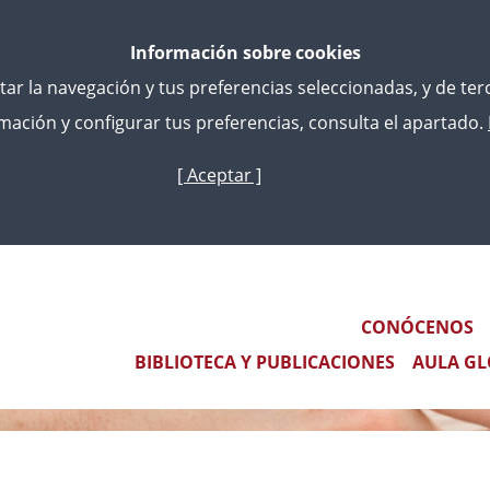
Información sobre cookies
litar la navegación y tus preferencias seleccionadas, y de te
ación y configurar tus preferencias, consulta el apartado.
[ Aceptar ]
Pasar
al
contenido
principal
Main navigation
CONÓCENOS
BIBLIOTECA Y PUBLICACIONES
AULA GL