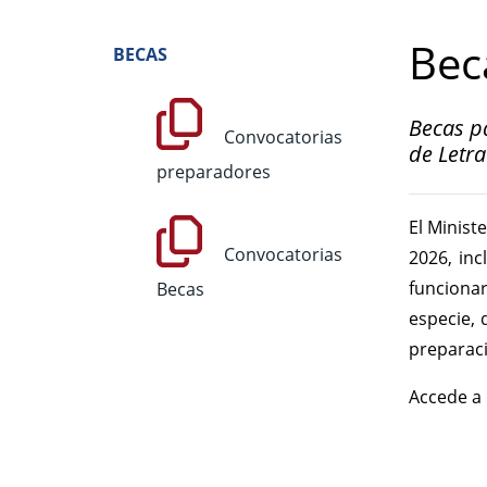
Bec
BECAS
Becas pa
Convocatorias
de Letra
preparadores
El Minist
Convocatorias
2026, inc
funciona
Becas
especie, 
preparació
Accede a 