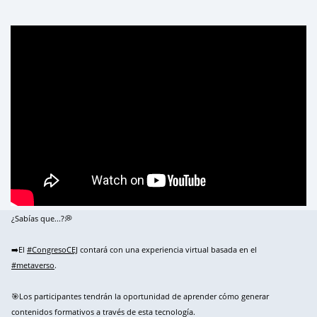
¿Sabías que...?💭
➡️El
#CongresoCEJ
contará con una experiencia virtual basada en el
#metaverso
.
🎯Los participantes tendrán la oportunidad de aprender cómo generar
contenidos formativos a través de esta tecnología.