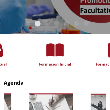
tual
Formación Inicial
Formac
Agenda