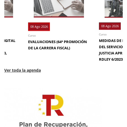
08 Ago 2026
08 Ago 2026
Curso
Curso
 DIGITAL
MEDIDAS DE EFI
EVALUACIONES (64ª PROMOCIÓN
DE
DEL SERVICIO 
DE LA CARRERA FISCAL)
N EL
JUSTICIA APRO
RDLEY 6/2023
Ver toda la agenda