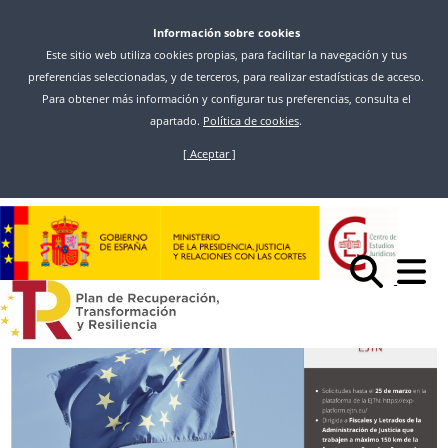
Información sobre cookies
Este sitio web utiliza cookies propias, para facilitar la navegación y tus
preferencias seleccionadas, y de terceros, para realizar estadísticas de acceso.
Para obtener más información y configurar tus preferencias, consulta el
apartado.
Política de cookies
.
[ Aceptar ]
Vés
al
Inici
Noticias
contingut
CONVOCATORIA PARA PARTICIPAR EN INTERCAMBIOS REGIONALES
(DE CARACTER FRONTERIZO) DE LA REFJ-EJTN DIRIGIDA A FISCALES Y
LETRADOS DE LA ADMINISTRACIÓN DE JUSTICIA