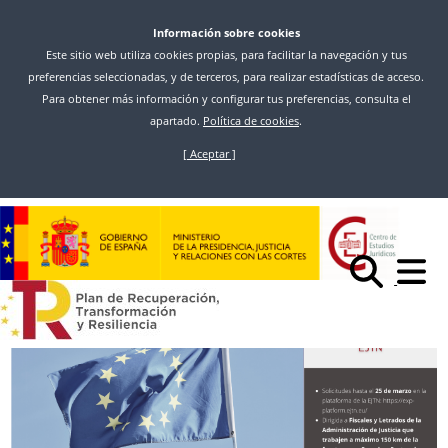
Información sobre cookies
Este sitio web utiliza cookies propias, para facilitar la navegación y tus
preferencias seleccionadas, y de terceros, para realizar estadísticas de acceso.
Para obtener más información y configurar tus preferencias, consulta el
apartado.
Política de cookies
.
[ Aceptar ]
Skip
to
Inicio
News
main
CONVOCATORIA PARA PARTICIPAR EN INTERCAMBIOS REGIONALES
content
(DE CARACTER FRONTERIZO) DE LA REFJ-EJTN DIRIGIDA A FISCALES Y
LETRADOS DE LA ADMINISTRACIÓN DE JUSTICIA