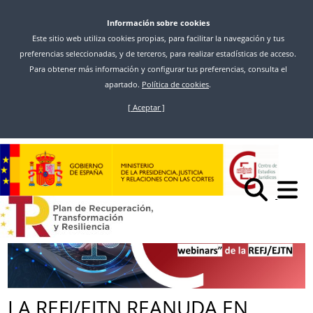
Información sobre cookies
Este sitio web utiliza cookies propias, para facilitar la navegación y tus
preferencias seleccionadas, y de terceros, para realizar estadísticas de acceso.
Para obtener más información y configurar tus preferencias, consulta el
apartado.
Política de cookies
.
[ Aceptar ]
Skip
to
Inicio
News
main
LA REFJ/EJTN REANUDA EN ENERO EL PROGRAMA ‘LUNCHTIME
content
WEBINARS 2026’ SOBRE NORMATIVA DE LA UNIÓN EUROPEA
LA REFJ/EJTN REANUDA EN