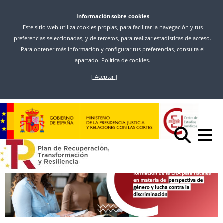
Información sobre cookies
Este sitio web utiliza cookies propias, para facilitar la navegación y tus
preferencias seleccionadas, y de terceros, para realizar estadísticas de acceso.
Para obtener más información y configurar tus preferencias, consulta el
apartado.
Política de cookies
.
[ Aceptar ]
Skip
to
Inicio
News
main
CONVOCADAS PLAZAS PARA ASISTIR A VARIOS SEMINARIOS DE LA ERA
content
EN MATERIA DE PERSPECTIVA DE GÉNERO Y LUCHA CONTRA LA
DISCRIMINACIÓN DIRIGIDAS A LA CARRERA FISCAL