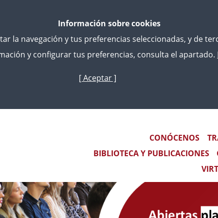
Información sobre cookies
litar la navegación y tus preferencias seleccionadas, y de te
ación y configurar tus preferencias, consulta el apartado.
[ Aceptar ]
Skip
to
main
S PARA LETRADOS DE LA ADMINISTRACIÓN DE JUSTICIA
content
DERECHO EUROPEO (ERA) EN EL CEJ
Main navigation
CONÓCENOS
TR
BIBLIOTECA Y PUBLICACIONES
VIR