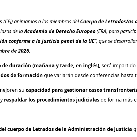
s
(CEJ) animamos a los miembros del
Cuerpo de Letrados/as d
lazas de la
Academia de Derecho Europeo
(ERA) para particip
ión conforme a la justicia penal de la UE
”, que se desarroll
embre de 2026
.
o de duración (mañana y tarde, en inglés)
, será impartido 
dos de formación
que variarán desde conferencias hasta ta
s mejoren su
capacidad para gestionar casos transfronteri
 y
respaldar los procedimientos judiciales
de forma más ef
el cuerpo de Letrados de la Administración de Justicia
qu