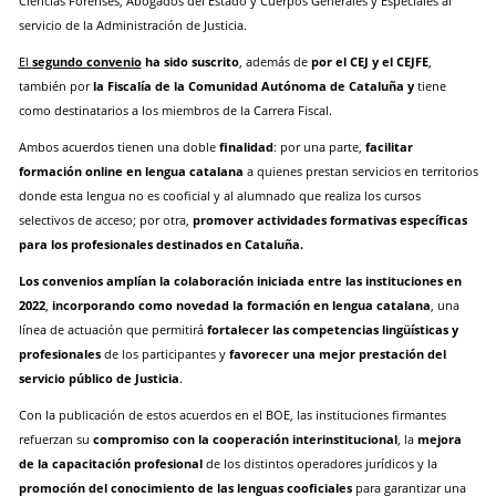
Ciencias Forenses, Abogados del Estado y Cuerpos Generales y Especiales al
servicio de la Administración de Justicia.
El
segundo convenio
ha sido suscrito
, además de
por el CEJ y el CEJFE
,
también por
la Fiscalía de la Comunidad Autónoma de Cataluña y
tiene
como destinatarios a los miembros de la Carrera Fiscal.
Ambos acuerdos tienen una doble
finalidad
: por una parte,
facilitar
formación online en lengua catalana
a quienes prestan servicios en territorios
donde esta lengua no es cooficial y al alumnado que realiza los cursos
selectivos de acceso; por otra,
promover actividades formativas específicas
para los profesionales destinados en Cataluña.
Los convenios amplían la colaboración iniciada entre las instituciones en
2022
,
incorporando como novedad la formación en lengua catalana
, una
línea de actuación que permitirá
fortalecer las competencias lingüísticas y
profesionales
de los participantes y
favorecer una mejor prestación del
servicio público de Justicia
.
Con la publicación de estos acuerdos en el BOE, las instituciones firmantes
refuerzan su
compromiso con la cooperación interinstitucional
, la
mejora
de la capacitación profesional
de los distintos operadores jurídicos y la
promoción del conocimiento de las lenguas cooficiales
para garantizar una