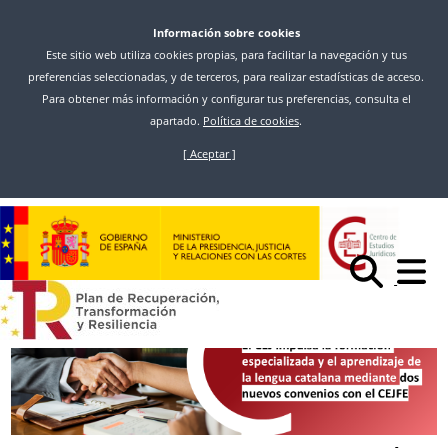
Información sobre cookies
Este sitio web utiliza cookies propias, para facilitar la navegación y tus
preferencias seleccionadas, y de terceros, para realizar estadísticas de acceso.
Para obtener más información y configurar tus preferencias, consulta el
apartado.
Política de cookies
.
[ Aceptar ]
Skip
to
Inicio
News
main
EL CEJ IMPULSA LA FORMACIÓN ESPECIALIZADA Y EL APRENDIZAJE DE
content
LA LENGUA CATALANA MEDIANTE DOS NUEVOS CONVENIOS CON EL
CEJFE