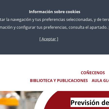
Información sobre cookies
litar la navegación y tus preferencias seleccionadas, y de te
ación y configurar tus preferencias, consulta el apartado.
[ Aceptar ]
Ir
o
contido
RÁCTICAS TUTELADAS PARA EL CUERPO ESPECIAL DE TÉCN
principal
Main navigation
COÑECENOS
BIBLIOTECA Y PUBLICACIONES
AULA GL