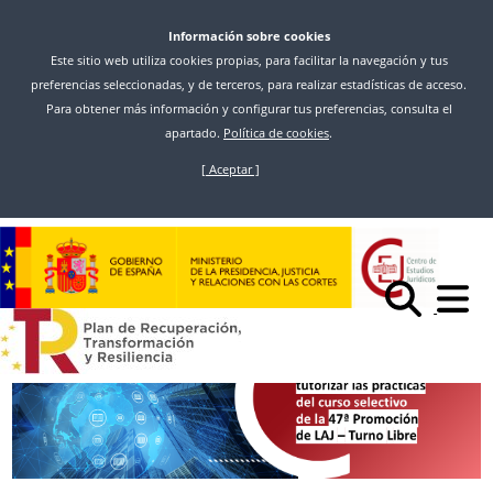
Información sobre cookies
Este sitio web utiliza cookies propias, para facilitar la navegación y tus
preferencias seleccionadas, y de terceros, para realizar estadísticas de acceso.
Para obtener más información y configurar tus preferencias, consulta el
apartado.
Política de cookies
.
[ Aceptar ]
Ir
o
Comeza
Noticias
contido
CONVOCADAS PLAZAS PARA TUTORIZAR LAS PRÁCTICAS DEL CURSO
principal
SELECTIVO DE LA 47ª PROMOCIÓN DEL CUERPO DE LETRADOS DE LA
ADMINISTRACIÓN DE JUSTICIA (TURNO LIBRE)