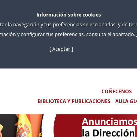
Información sobre cookies
litar la navegación y tus preferencias seleccionadas, y de te
ación y configurar tus preferencias, consulta el apartado.
[ Aceptar ]
Ir
o
 EL RELEVO EN LA DIRECCIÓN DEL CENTRO DE ESTUDIO
contido
principal
Main navigation
COÑECENOS
BIBLIOTECA Y PUBLICACIONES
AULA GL