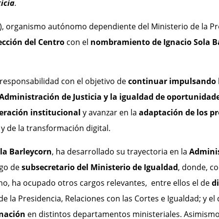
ticia
.
), organismo autónomo dependiente del Ministerio de la Pres
ección del Centro
con el
nombramiento de Ignacio Sola Ba
responsabilidad con el objetivo de
continuar impulsando l
 Administración de Justicia y la igualdad de oportunidade
eración institucional
y avanzar en la
adaptación de los p
 y de la transformación digital.
ola Barleycorn
, ha desarrollado su trayectoria en la
Adminis
rgo de
subsecretario del Ministerio de Igualdad
, donde, co
mo, ha ocupado otros cargos relevantes, entre ellos el de
d
de la Presidencia, Relaciones con las Cortes e Igualdad; y el
inación
en distintos departamentos ministeriales. Asimis