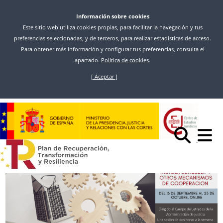
Información sobre cookies
Este sitio web utiliza cookies propias, para facilitar la navegación y tus
preferencias seleccionadas, y de terceros, para realizar estadísticas de acceso.
Para obtener más información y configurar tus preferencias, consulta el
apartado.
Política de cookies
.
[ Aceptar ]
Ir
o
Comeza
Noticias
contido
CONVOCATORIA DE PLAZAS EN EL SEMINARIO ESPECIALIZADO EN
principal
INSTRUMENTOS RECONOCIMIENTO MUTUO, EUROJUST Y OTROS
MECANISMOS DE COOPERACION