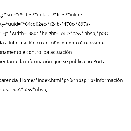
g *src="/*sites/*default/*files/*inline-
ity-*uuid="*64cd02ec-*f24b-*470c-*897a-
 C*EJ" *width="380" *height="74">*p>&*nbsp;
*p>O
ada a información cuxo coñecemento é relevante
ionamento e control da actuación
ntario da información que se publica no Portal
sparencia_Home/*index.html
*p>&*nbsp;
*p>Información
cos. Ou.A
*p>&*nbsp;