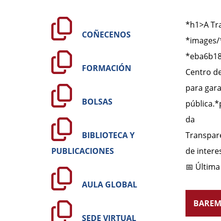
*h1>A Tra
COÑECENOS
*images/*
*eba6b180
FORMACIÓN
Centro de
para gara
BOLSAS
pública.
*
da
BIBLIOTECA Y
Transpar
PUBLICACIONES
de intere
📅 Última
AULA GLOBAL
BAREM
SEDE VIRTUAL