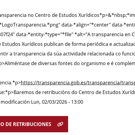
nsparencia no Centro de Estudos Xurídicos
*p>&*nbsp;
*im
LogoTransparencia.*png" data-*align="*center" data-*ent
7f24" data-*entity-*type="*file" *alt="A transparencia en
 Estudos Xurídicos publican de forma periódica e actualiz
ntir a transparencia da súa actividade relacionada co func
p>Aliméntase de diversas fontes do organismo e é compleme
encia.
*p>
https://transparencia.gob.es/transparencia/tran
se:
*p>Baremos de retribucións do Centro de Estudos Xurídi
 modificación
Lun, 02/03/2026 - 13:00
O DE RETRIBUCIONES