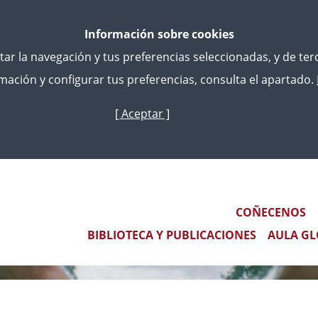
Información sobre cookies
litar la navegación y tus preferencias seleccionadas, y de te
ación y configurar tus preferencias, consulta el apartado.
[ Aceptar ]
Ir
o
contido
principal
Main navigation
COÑECENOS
BIBLIOTECA Y PUBLICACIONES
AULA GL