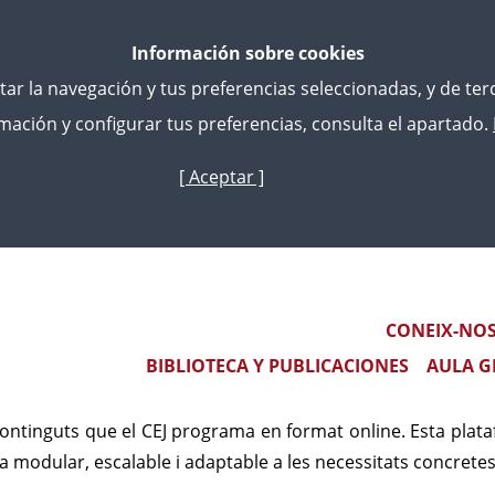
Información sobre cookies
litar la navegación y tus preferencias seleccionadas, y de te
ación y configurar tus preferencias, consulta el apartado.
[ Aceptar ]
Skip
to
ídics
main
content
pus - Centre d'Estudis J
Main navigation
CONEIX-NO
BIBLIOTECA Y PUBLICACIONES
AULA G
 del Centre d'Estudis Jurídics
és un entorn virtual d'ap
continguts que el CEJ programa en format online. Esta plat
a modular, escalable i adaptable a les necessitats concretes