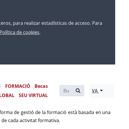
rceros, para realizar estadísticas de acceso. Para
Política de cookies
.
urídics
S
FORMACIÓ
Becas
VA
LOBAL
SEU VIRTUAL
renentatge basat en Moodle on estan allotjats els
aforma de gestió de la formació està basada en una
 de cada activitat formativa.