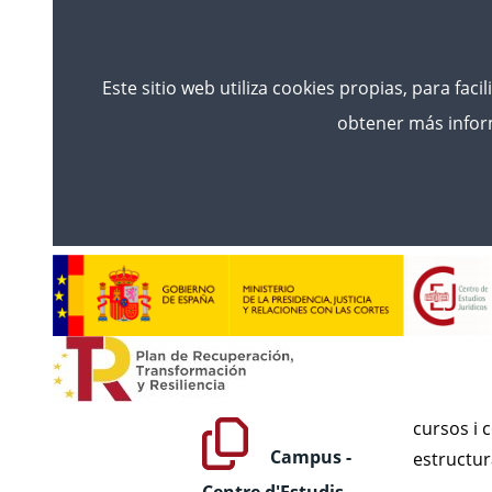
Este sitio web utiliza cookies propias, para faci
obtener más inform
Inicio
Accés
Campus - Centre D'Estudis Jur
Cam
AULA GLOBAL
Acceso
El
Campus
cursos i 
Campus -
estructur