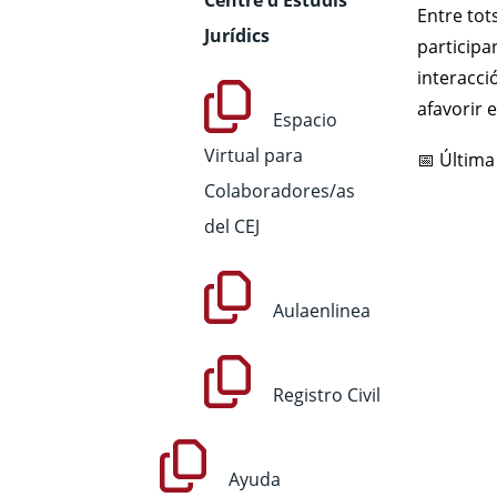
Centre d'Estudis
Entre tot
Jurídics
participa
interacci
afavorir e
Espacio
Virtual para
📅 Última
Colaboradores/as
del CEJ
Aulaenlinea
Registro Civil
Ayuda