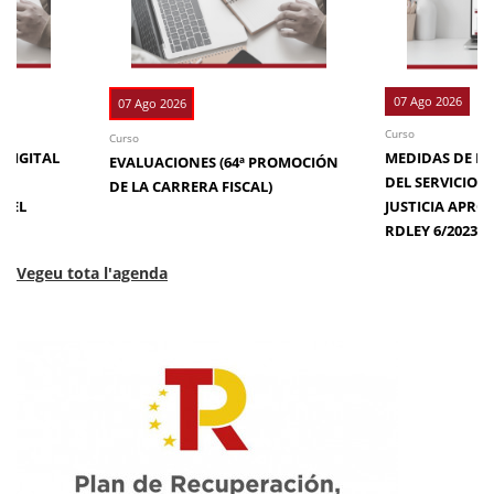
07 Ago 2026
07 Ago 2026
Curso
Curso
 DIGITAL
MEDIDAS DE EFI
EVALUACIONES (64ª PROMOCIÓN
DE
DEL SERVICIO 
DE LA CARRERA FISCAL)
N EL
JUSTICIA APRO
RDLEY 6/2023
Vegeu tota l'agenda