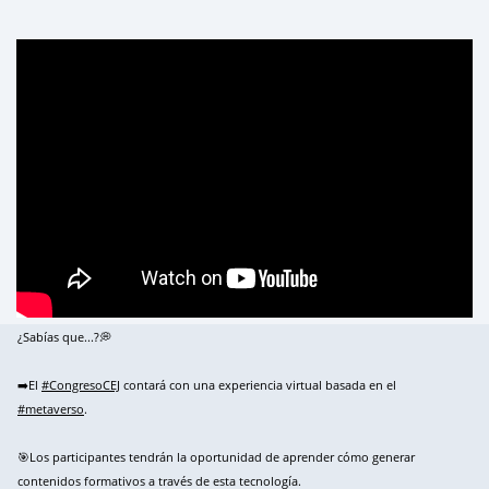
¿Sabías que...?💭
➡️El
#CongresoCEJ
contará con una experiencia virtual basada en el
#metaverso
.
🎯Los participantes tendrán la oportunidad de aprender cómo generar
contenidos formativos a través de esta tecnología.