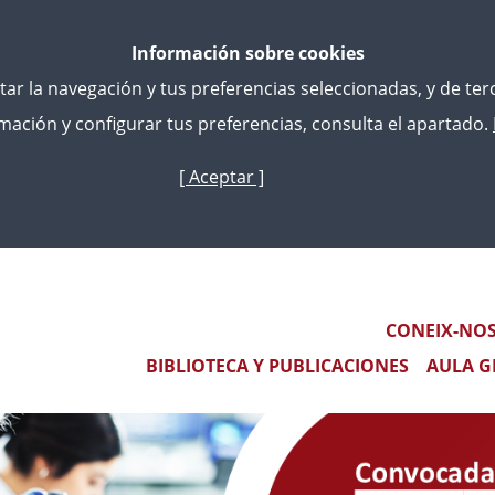
Información sobre cookies
litar la navegación y tus preferencias seleccionadas, y de te
ación y configurar tus preferencias, consulta el apartado.
[ Aceptar ]
Skip
to
main
E SELECCIÓN DE EQUIPOS TUTORIALES PARA LAS PRÁCT
content
STAS DEL INSTITUTO NACIONAL DE TOXICOLOGÍA Y CIEN
Main navigation
CONEIX-NO
BIBLIOTECA Y PUBLICACIONES
AULA G