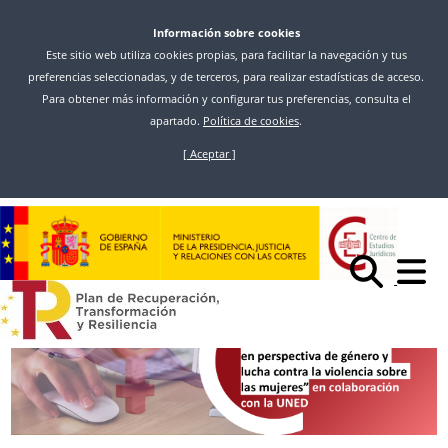
Información sobre cookies
Este sitio web utiliza cookies propias, para facilitar la navegación y tus
preferencias seleccionadas, y de terceros, para realizar estadísticas de acceso.
Para obtener más información y configurar tus preferencias, consulta el
apartado.
Política de cookies
.
[ Aceptar ]
Skip
to
Inici
Noticias
main
CONVOCADA LA TERCERA EDICIÓN DEL ‘CURSO DE EXPERTO
content
UNIVERSITARIO EN PERSPECTIVA DE GÉNERO Y LUCHA CONTRA LA
VIOLENCIA SOBRE LAS MUJERES’