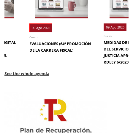
09 Ago 2026
09 Ago 2026
Curso
Curso
 DIGITAL
MEDIDAS DE EFI
EVALUACIONES (64ª PROMOCIÓN
DE
DEL SERVICIO 
DE LA CARRERA FISCAL)
N EL
JUSTICIA APRO
RDLEY 6/2023
See the whole agenda