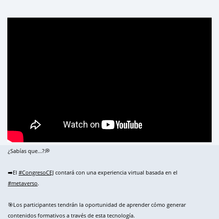
¿Sabías que...?💭
➡️El
#CongresoCEJ
contará con una experiencia virtual basada en el
#metaverso
.
🎯Los participantes tendrán la oportunidad de aprender cómo generar
contenidos formativos a través de esta tecnología.