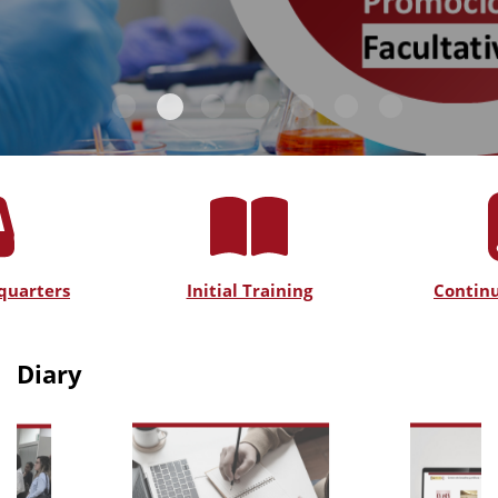
quarters
Initial Training
Continu
Diary