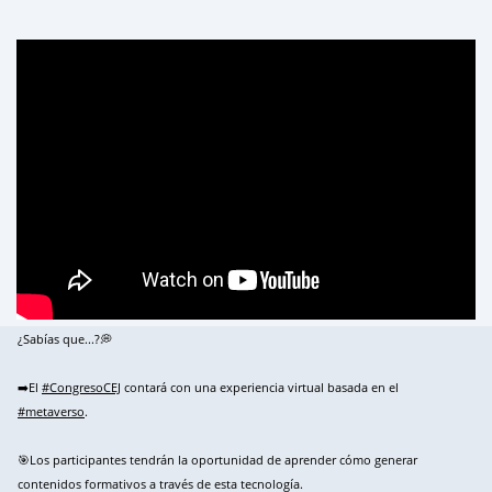
¿Sabías que...?💭
➡️El
#CongresoCEJ
contará con una experiencia virtual basada en el
#metaverso
.
🎯Los participantes tendrán la oportunidad de aprender cómo generar
contenidos formativos a través de esta tecnología.