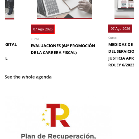
07 Ago 2026
07 Ago 2026
Curso
Curso
 DIGITAL
MEDIDAS DE EFI
EVALUACIONES (64ª PROMOCIÓN
DE
DEL SERVICIO 
DE LA CARRERA FISCAL)
N EL
JUSTICIA APRO
RDLEY 6/2023
See the whole agenda