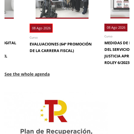
08 Ago 2026
08 Ago 2026
Curso
Curso
 DIGITAL
MEDIDAS DE EFI
EVALUACIONES (64ª PROMOCIÓN
DE
DEL SERVICIO 
DE LA CARRERA FISCAL)
N EL
JUSTICIA APRO
RDLEY 6/2023
See the whole agenda