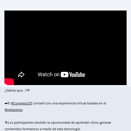
¿Sabías que...?💭
➡️El
#CongresoCEJ
contará con una experiencia virtual basada en el
#metaverso
.
🎯Los participantes tendrán la oportunidad de aprender cómo generar
contenidos formativos a través de esta tecnología.