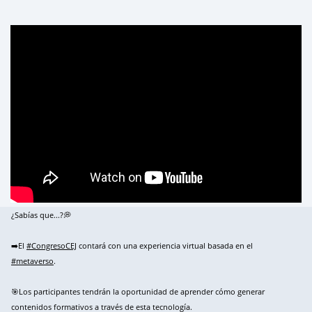
¿Sabías que...?💭
➡️El
#CongresoCEJ
contará con una experiencia virtual basada en el
#metaverso
.
🎯Los participantes tendrán la oportunidad de aprender cómo generar
contenidos formativos a través de esta tecnología.