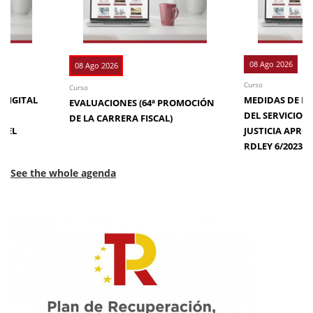
08 Ago 2026
08 Ago 2026
Curso
Curso
 DIGITAL
MEDIDAS DE EFI
EVALUACIONES (64ª PROMOCIÓN
DE
DEL SERVICIO 
DE LA CARRERA FISCAL)
N EL
JUSTICIA APRO
RDLEY 6/2023
See the whole agenda