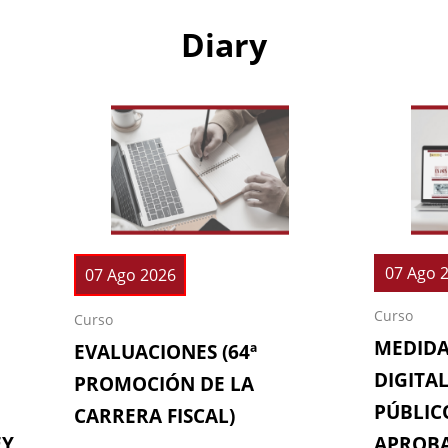
Diary
07 Ago 
07 Ago 2026
Curso
Curso
MEDIDA
EVALUACIONES (64ª
DIGITAL
PROMOCIÓN DE LA
PÚBLICO
CARRERA FISCAL)
EY
APROBA