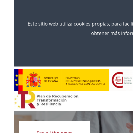
Este sitio web utiliza cookies propias, para faci
obtener más inform
Read
more
See all the news