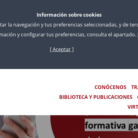
Información sobre cookies
litar la navegación y tus preferencias seleccionadas, y de te
ación y configurar tus preferencias, consulta el apartado.
[ Aceptar ]
Skip
to
main
content
Main navigation
CONÓCENOS
TR
BIBLIOTECA Y PUBLICACIONES
VIR