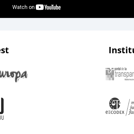
est
Insti