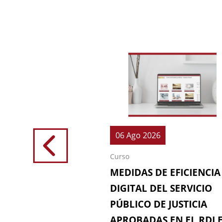
026
06 Ago 2026
Curso
IONES (64ª
MEDIDAS DE EFICIENCIA
IÓN DE LA
DIGITAL DEL SERVICIO
 FISCAL)
PÚBLICO DE JUSTICIA
APROBADAS EN EL RDL