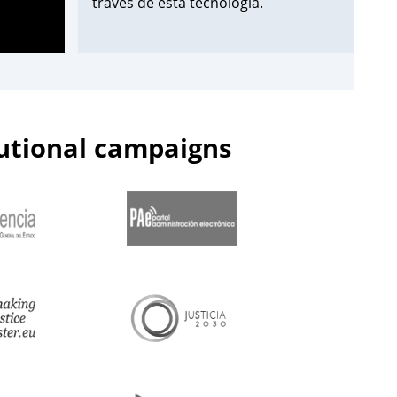
través de esta tecnología.
¡Apúntate aquí!
➡️
https://t.co/Wxo3G8xO6s
pic.twitter.com/uDmbqN38N6
tutional campaigns
— Centro de Estudios Jurídicos
(@cejmjusticia)
June 13, 2023
📌Inicia en el
#CEJ
la segunda edición
de 2023 de los Cursos de
Especialización en
#PolicíaJudicial
para la
@guardiacivil
➡️nivel básico.
🗓️Hasta el 30 de junio.