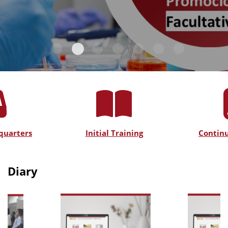
quarters
Initial Training
Continu
Diary