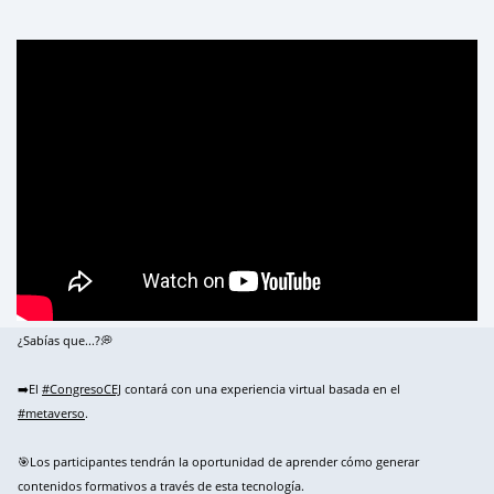
¿Sabías que...?💭
➡️El
#CongresoCEJ
contará con una experiencia virtual basada en el
#metaverso
.
🎯Los participantes tendrán la oportunidad de aprender cómo generar
contenidos formativos a través de esta tecnología.