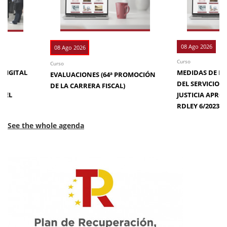
08 Ago 2026
08 Ago 2026
Curso
Curso
 DIGITAL
MEDIDAS DE EFI
EVALUACIONES (64ª PROMOCIÓN
DE
DEL SERVICIO 
DE LA CARRERA FISCAL)
N EL
JUSTICIA APRO
RDLEY 6/2023
See the whole agenda