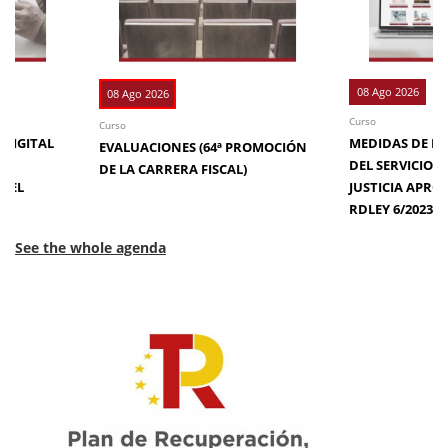
08 Ago 2026
08 Ago 2026
Curso
Curso
 DIGITAL
MEDIDAS DE EFI
EVALUACIONES (64ª PROMOCIÓN
DE
DEL SERVICIO 
DE LA CARRERA FISCAL)
N EL
JUSTICIA APRO
RDLEY 6/2023
See the whole agenda