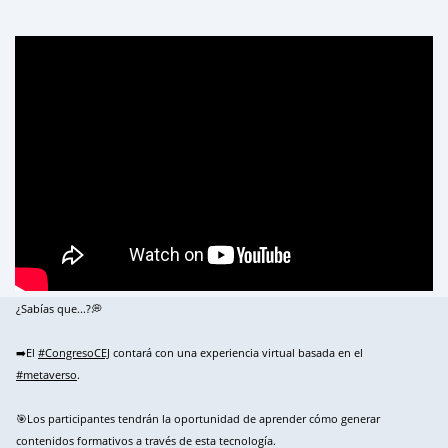
¿Sabías que...?💭
➡️El
#CongresoCEJ
contará con una experiencia virtual basada en el
#metaverso
.
🎯Los participantes tendrán la oportunidad de aprender cómo generar
contenidos formativos a través de esta tecnología.