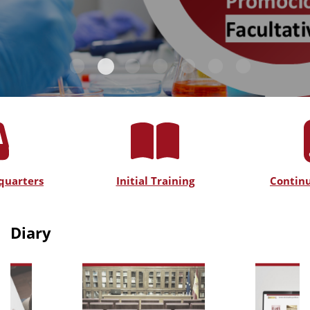
quarters
Initial Training
Continu
Diary