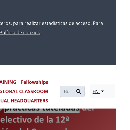
rceros, para realizar estadísticas de acceso. Para
Política de cookies
.
AINING
Fellowships
Re
GLOBAL CLASSROOM
EN
mo
TUAL HEADQUARTERS