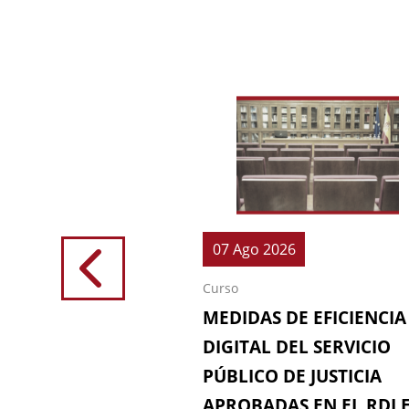
026
07 Ago 2026
Curso
IONES (64ª
MEDIDAS DE EFICIENCIA
IÓN DE LA
DIGITAL DEL SERVICIO
 FISCAL)
PÚBLICO DE JUSTICIA
APROBADAS EN EL RDL