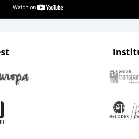
est
Insti