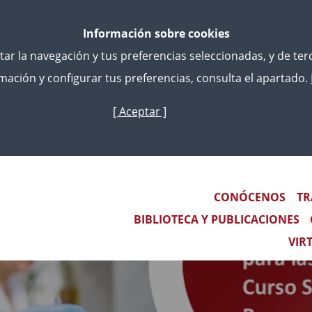
Información sobre cookies
litar la navegación y tus preferencias seleccionadas, y de te
ación y configurar tus preferencias, consulta el apartado.
[ Aceptar ]
Skip
to
main
content
Main navigation
CONÓCENOS
TR
BIBLIOTECA Y PUBLICACIONES
VIR