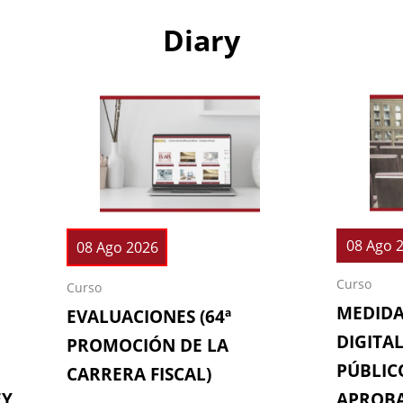
Diary
08 Ago 
08 Ago 2026
Curso
Curso
MEDIDA
EVALUACIONES (64ª
DIGITAL
PROMOCIÓN DE LA
PÚBLICO
CARRERA FISCAL)
EY
APROBA