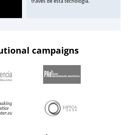
través de esta tecnología.
¡Apúntate aquí!
➡️
https://t.co/Wxo3G8xO6s
pic.twitter.com/uDmbqN38N6
tutional campaigns
— Centro de Estudios Jurídicos
(@cejmjusticia)
June 13, 2023
📌Inicia en el
#CEJ
la segunda edición
de 2023 de los Cursos de
Especialización en
#PolicíaJudicial
para la
@guardiacivil
➡️nivel básico.
🗓️Hasta el 30 de junio.