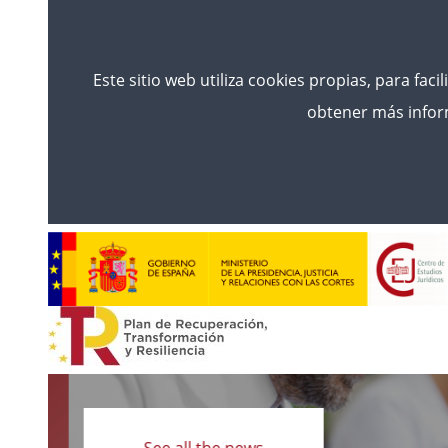
Este sitio web utiliza cookies propias, para faci
obtener más inform
Read
more
See all the news