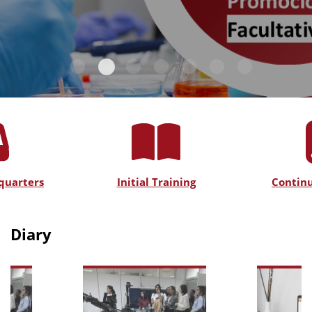
quarters
Initial Training
Continu
Diary