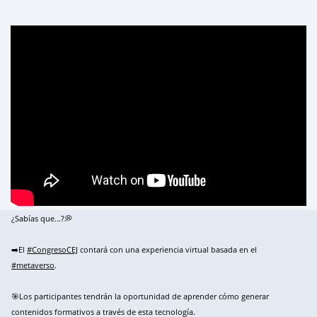
¿Sabías que...?💭
➡️El
#CongresoCEJ
contará con una experiencia virtual basada en el
#metaverso
.
🎯Los participantes tendrán la oportunidad de aprender cómo generar
contenidos formativos a través de esta tecnología.