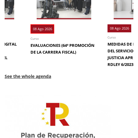
08 Ago 2026
08 Ago 2026
Curso
Curso
 DIGITAL
MEDIDAS DE EFI
EVALUACIONES (64ª PROMOCIÓN
DE
DEL SERVICIO 
DE LA CARRERA FISCAL)
N EL
JUSTICIA APRO
RDLEY 6/2023
See the whole agenda