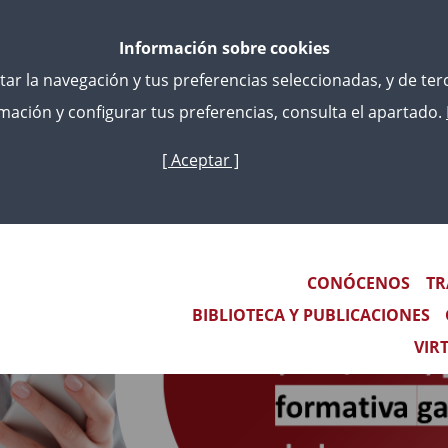
Información sobre cookies
litar la navegación y tus preferencias seleccionadas, y de te
ación y configurar tus preferencias, consulta el apartado.
[ Aceptar ]
Skip
to
main
content
Main navigation
CONÓCENOS
TR
BIBLIOTECA Y PUBLICACIONES
VIR