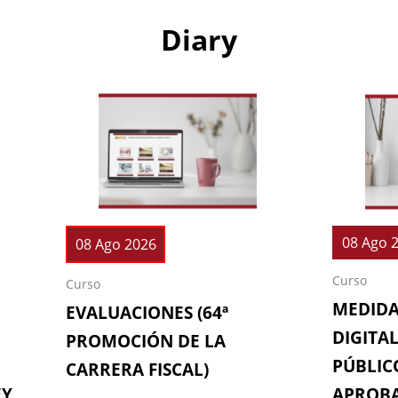
Diary
08 Ago 
08 Ago 2026
Curso
Curso
MEDIDA
EVALUACIONES (64ª
DIGITAL
PROMOCIÓN DE LA
PÚBLICO
CARRERA FISCAL)
EY
APROBA