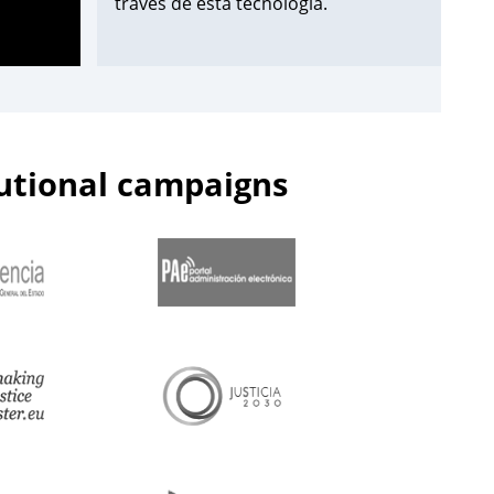
través de esta tecnología.
¡Apúntate aquí!
➡️
https://t.co/Wxo3G8xO6s
pic.twitter.com/uDmbqN38N6
tutional campaigns
— Centro de Estudios Jurídicos
(@cejmjusticia)
June 13, 2023
📌Inicia en el
#CEJ
la segunda edición
de 2023 de los Cursos de
Especialización en
#PolicíaJudicial
para la
@guardiacivil
➡️nivel básico.
🗓️Hasta el 30 de junio.