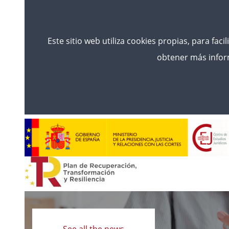
Este sitio web utiliza cookies propias, para faci
obtener más inform
Read
more
See all the news