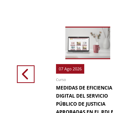
026
07 Ago 2026
Curso
IONES (64ª
MEDIDAS DE EFICIENCIA
IÓN DE LA
DIGITAL DEL SERVICIO
 FISCAL)
PÚBLICO DE JUSTICIA
APROBADAS EN EL RDL