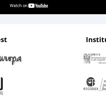
est
Insti