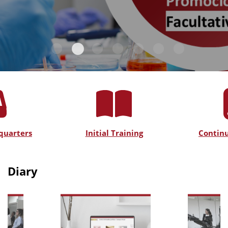
quarters
Initial Training
Continu
Diary