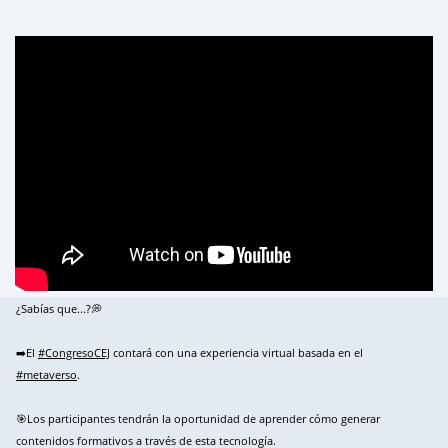
¿Sabías que...?💭
➡️El
#CongresoCEJ
contará con una experiencia virtual basada en el
#metaverso
.
🎯Los participantes tendrán la oportunidad de aprender cómo generar
contenidos formativos a través de esta tecnología.