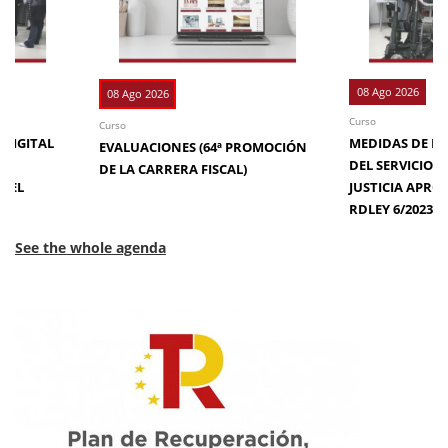
08 Ago 2026
08 Ago 2026
Curso
Curso
 DIGITAL
MEDIDAS DE EFI
EVALUACIONES (64ª PROMOCIÓN
DE
DEL SERVICIO 
DE LA CARRERA FISCAL)
N EL
JUSTICIA APRO
RDLEY 6/2023
See the whole agenda