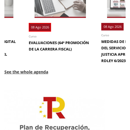
08 Ago 2026
08 Ago 2026
Curso
Curso
 DIGITAL
MEDIDAS DE EFI
EVALUACIONES (64ª PROMOCIÓN
DE
DEL SERVICIO 
DE LA CARRERA FISCAL)
N EL
JUSTICIA APRO
RDLEY 6/2023
See the whole agenda