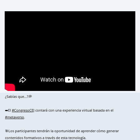
¿Sabías que...?💭
➡️El
#CongresoCEJ
contará con una experiencia virtual basada en el
#metaverso
.
🎯Los participantes tendrán la oportunidad de aprender cómo generar
contenidos formativos a través de esta tecnología.