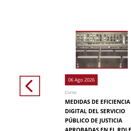
026
06 Ago 2026
Curso
IONES (64ª
MEDIDAS DE EFICIENCIA
IÓN DE LA
DIGITAL DEL SERVICIO
 FISCAL)
PÚBLICO DE JUSTICIA
APROBADAS EN EL RDL