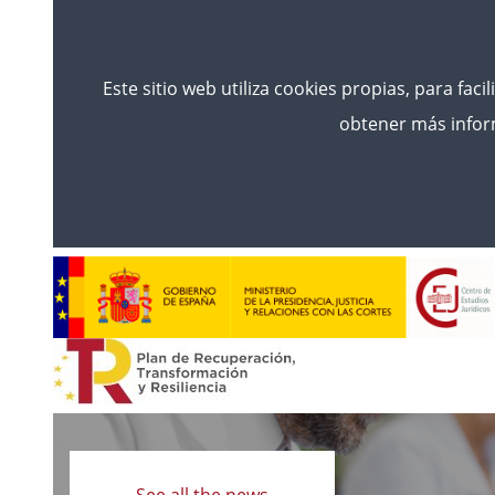
Este sitio web utiliza cookies propias, para faci
obtener más inform
Read
more
See all the news