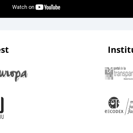
est
Insti