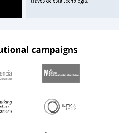
través de esta tecnología.
¡Apúntate aquí!
➡️
https://t.co/Wxo3G8xO6s
pic.twitter.com/uDmbqN38N6
tutional campaigns
— Centro de Estudios Jurídicos
(@cejmjusticia)
June 13, 2023
📌Inicia en el
#CEJ
la segunda edición
de 2023 de los Cursos de
Especialización en
#PolicíaJudicial
para la
@guardiacivil
➡️nivel básico.
🗓️Hasta el 30 de junio.