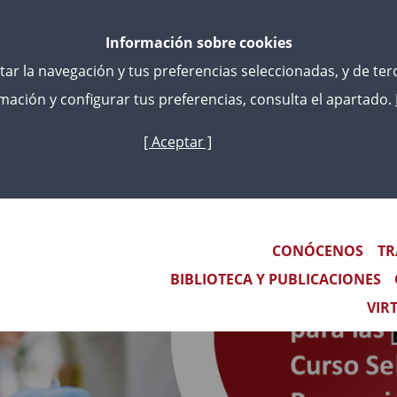
Información sobre cookies
litar la navegación y tus preferencias seleccionadas, y de te
ación y configurar tus preferencias, consulta el apartado.
[ Aceptar ]
Skip
to
main
content
Main navigation
CONÓCENOS
TR
BIBLIOTECA Y PUBLICACIONES
VIR