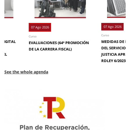
07 Ago 2026
07 Ago 2026
Curso
Curso
 DIGITAL
MEDIDAS DE EFI
EVALUACIONES (64ª PROMOCIÓN
DE
DEL SERVICIO 
DE LA CARRERA FISCAL)
N EL
JUSTICIA APRO
RDLEY 6/2023
See the whole agenda