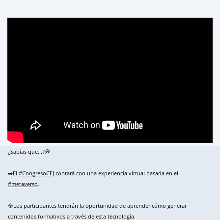
¿Sabías que...?💭
➡️El
#CongresoCEJ
contará con una experiencia virtual basada en el
#metaverso
.
🎯Los participantes tendrán la oportunidad de aprender cómo generar
contenidos formativos a través de esta tecnología.