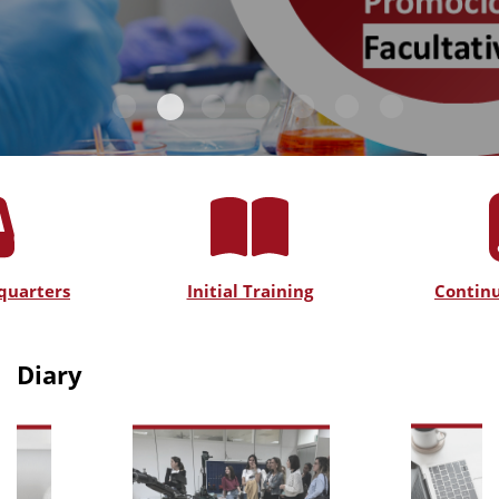
quarters
Initial Training
Continu
Diary